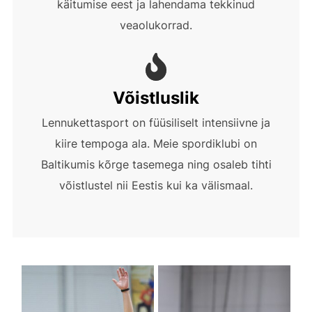
käitumise eest ja lahendama tekkinud
veaolukorrad.
Võistluslik
Lennukettasport on füüsiliselt intensiivne ja
kiire tempoga ala. Meie spordiklubi on
Baltikumis kõrge tasemega ning osaleb tihti
võistlustel nii Eestis kui ka välismaal.