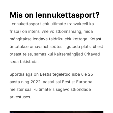
to
Mis on lennukettasport?
content
Lennukettasport ehk ultimate (rahvakeeli ka
frisbi) on intensiivne võistkonnamäng, mida
mängitakse lendava taldriku ehk kettaga. Ketast
üritatakse omavahel söötes liigutada platsi ühest
otsast teise, samas kui kaitsemängijad üritavad
seda takistada.
Spordialaga on Eestis tegeletud juba üle 25
aasta ning 2022. aastal sai Eestist Euroopa
meister saali-ultimate’is segavõistkondade
arvestuses.