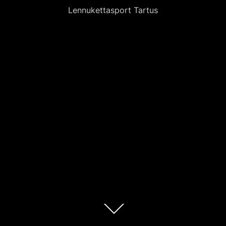
Lennukettasport Tartus
Scroll
down